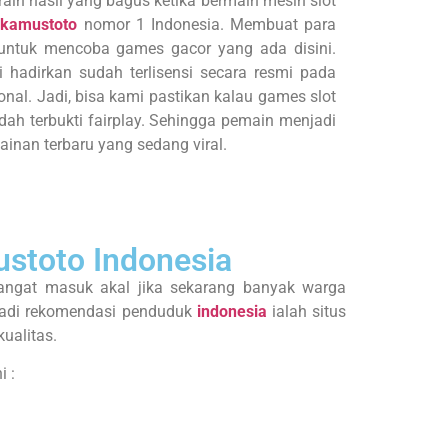
ih hasil yang bagus ketika bermain mesin slot
n
kamustoto
nomor 1 Indonesia. Membuat para
untuk mencoba games gacor yang ada disini.
hadirkan sudah terlisensi secara resmi pada
nal. Jadi, bisa kami pastikan kalau games slot
ah terbukti fairplay. Sehingga pemain menjadi
nan terbaru yang sedang viral.
stoto Indonesia
angat masuk akal jika sekarang banyak warga
 jadi rekomendasi penduduk
indonesia
ialah situs
ualitas.
i :