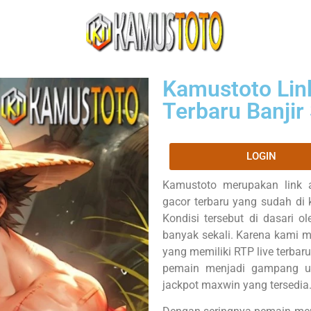
Kamustoto Lin
Terbaru Banjir
LOGIN
Kamustoto merupakan link al
gacor terbaru yang sudah di 
Kondisi tersebut di dasari o
banyak sekali. Karena kami m
yang memiliki RTP live terbar
pemain menjadi gampang u
jackpot maxwin yang tersedia