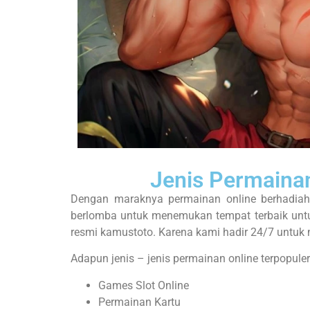
Jenis Permaina
Dengan maraknya permainan online berhadiah
berlomba untuk menemukan tempat terbaik untu
resmi kamustoto. Karena kami hadir 24/7 untuk 
Adapun jenis – jenis permainan online terpopuler 
Games Slot Online
Permainan Kartu